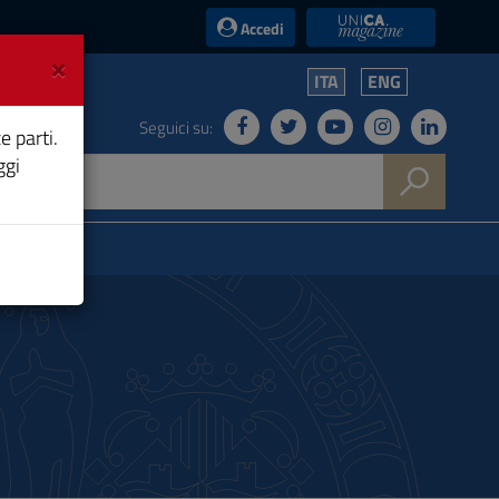
UniCA News
Accedi
×
ITA
ENG
Seguici su:
e parti.
ggi