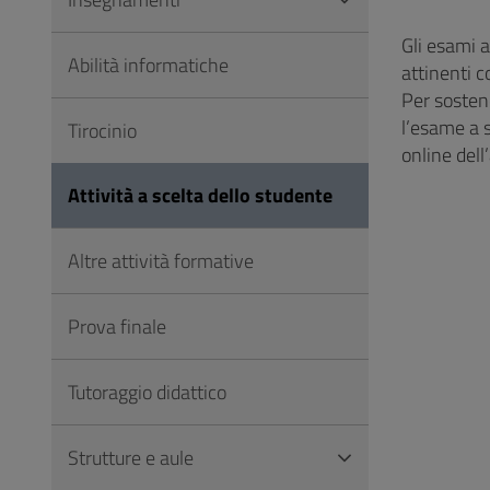
Vai
al
Gli esami a
Abilità informatiche
Footer
attinenti c
Per sosten
l’esame a s
Tirocinio
online dell
Attività a scelta dello studente
Altre attività formative
Prova finale
Tutoraggio didattico
Strutture e aule