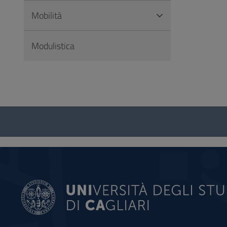
Mobilità
Modulistica
Questionario
e
social