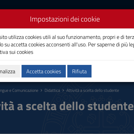
Impostazioni dei cookie
cazione
ito utilizza cookies utili al suo funzionamento, propri e di terz
o su accetta cookies acconsenti all'uso. Per saperne di più le
iva sui cookies
Calendari e orari
Qualità e miglioramento
nalizza
Accetta cookies
Rifiuta
ingue e Comunicazione
Didattica
Attività a scelta dello studente
vità a scelta dello studente