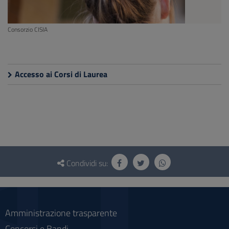
Consorzio CISIA
Accesso ai Corsi di Laurea
Questionario
e
Condividi su:
social
Amministrazione trasparente
Concorsi e Bandi