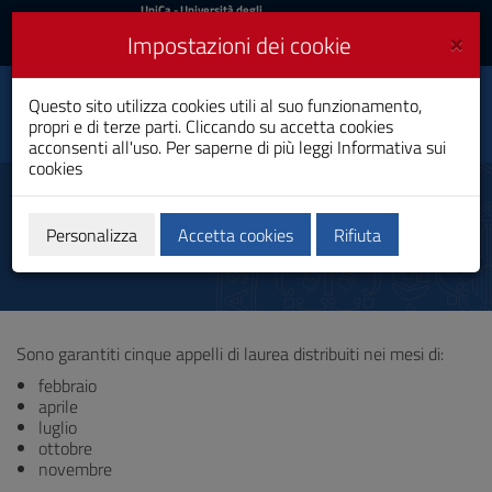
UniCa
UniCa
- Università degli
Studi di Cagliari
e
×
Impostazioni dei cookie
UniCA News
Accedi
Accedi
Scienze della
Questo sito utilizza cookies utili al suo funzionamento,
Toggle
Comunicazione
propri e di terze parti. Cliccando su accetta cookies
navigation
Laurea
acconsenti all'uso. Per saperne di più leggi
Informativa sui
cookies
Vai
al
Lauree
Contenuto
Vai
Personalizza
Accetta cookies
Rifiuta
alla
navigazione
del
sito
Vai
Sono garantiti cinque appelli di laurea distribuiti nei mesi di:
al
Footer
febbraio
aprile
luglio
ottobre
novembre