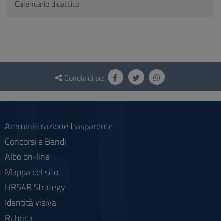
Calendario didattico
Questionario
e
Condividi su:
social
Amministrazione trasparente
Concorsi e Bandi
Albo on-line
Mappa del sito
HRS4R Strategy
Identità visiva
Rubrica