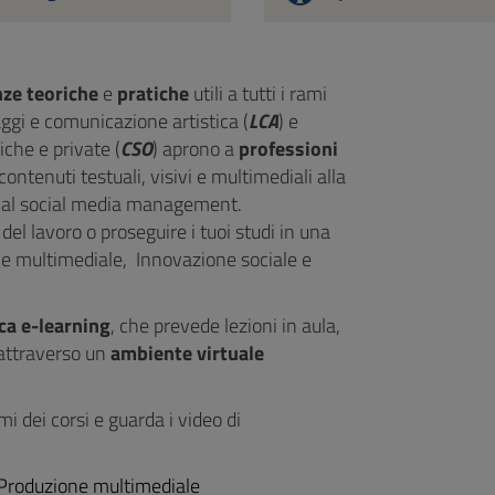
ze teoriche
e
pratiche
utili a tutti i rami
ggi e comunicazione artistica (
LCA
) e
che e private (
CSO
) aprono a
professioni
ontenuti testuali, visivi e multimediali alla
mo al social media management.
el lavoro o proseguire i tuoi studi in una
e multimediale, Innovazione sociale e
ca e-learning
, che prevede lezioni in aula,
 attraverso un
ambiente virtuale
mi dei corsi e guarda i video di
Produzione multimediale