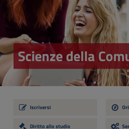
Vai
al
Footer
Scienze della Com
Iscriversi
Ori
Diritto allo studio
Ser