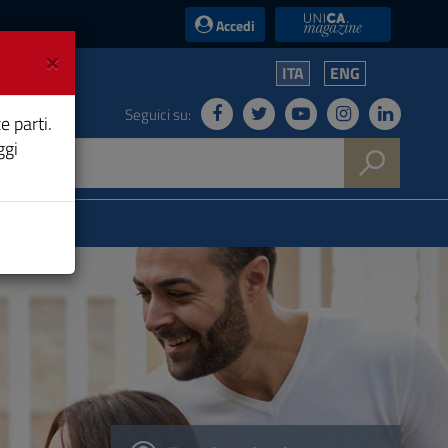
UniCA News
Accedi
×
ITA
ENG
Seguici su:
e parti.
ggi