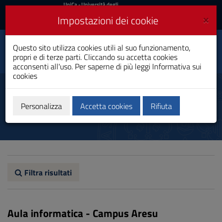
UniCa
UniCa
- Università degli
Studi di Cagliari
e
×
Impostazioni dei cookie
UniCA News
Accedi
Accedi
Scienze della
Questo sito utilizza cookies utili al suo funzionamento,
Toggle
Comunicazione
propri e di terze parti. Cliccando su accetta cookies
navigation
Laurea
acconsenti all'uso. Per saperne di più leggi
Informativa sui
cookies
Vai
al
Aule informatiche
Contenuto
Vai
Personalizza
Accetta cookies
Rifiuta
alla
navigazione
del
sito
Vai
al
Footer
Filtra risultati
Aula informatica - Campus Aresu