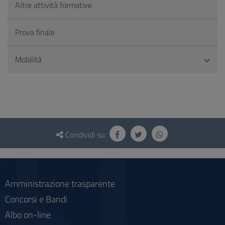
Altre attività formative
Prova finale
Mobilità
Questionario
e
Condividi su:
social
Amministrazione trasparente
Concorsi e Bandi
Albo on-line