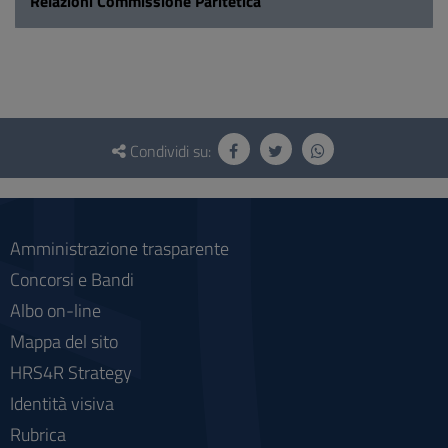
Relazioni Commissione Paritetica
Questionario
e
Condividi su:
social
Amministrazione trasparente
Concorsi e Bandi
Albo on-line
Mappa del sito
HRS4R Strategy
Identità visiva
Rubrica