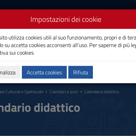
Impostazioni dei cookie
Spettacolo
ito utilizza cookies utili al suo funzionamento, propri e di terz
o su accetta cookies acconsenti all'uso. Per saperne di più le
iva sui cookies
Calendari e orari
Qualità e miglioramento
nalizza
Accetta cookies
Rifiuta
eni Culturali e Spettacolo
Calendari e orari
Calendario didattico
ndario didattico