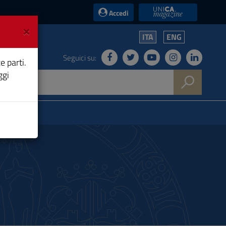
UniCA News
Accedi
×
ITA
ENG
Seguici su:
e parti.
ggi