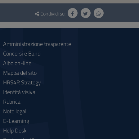
Questionario
e
Condividi su:
social
Amministrazione trasparente
Concorsi e Bandi
Albo on-line
Mappa del sito
HRS4R Strategy
Identità visiva
Rubrica
Note legali
E-Learning
Help Desk