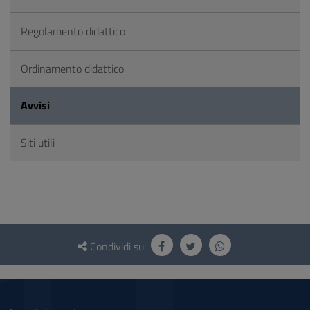
Regolamento didattico
Ordinamento didattico
Avvisi
Siti utili
Questionario
e
Condividi su:
social