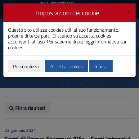
UniCa
UniCa
- Università degli
Studi di Cagliari
e
×
Impostazioni dei cookie
UniCA News
Accedi
Accedi
Questo sito utilizza cookies utili al suo funzionamento,
Storia e Società
Toggle
propri e di terze parti. Cliccando su accetta cookies
Laurea Magistrale
navigation
acconsenti all'uso. Per saperne di più leggi
Informativa sui
cookies
Vai
al
Avvisi
Contenuto
Vai
Personalizza
Accetta cookies
Rifiuta
alla
navigazione
del
sito
Vai
al
Footer
Filtra risultati
22 gennaio 2021
Corsi di lingua Erasmus Alfa - Corsi intensivi