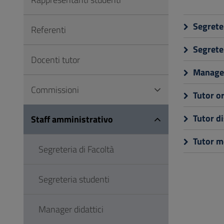
Vai
al
Segreter
Referenti
Footer
Segrete
Docenti tutor
Manager
Commissioni
Tutor o
Tutor di
Staff amministrativo
Tutor mo
Segreteria di Facoltà
Segreteria studenti
Manager didattici