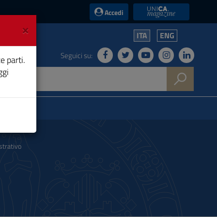
UniCA News
Accedi
×
ITA
ENG
Seguici su:
e parti.
ggi
strativo