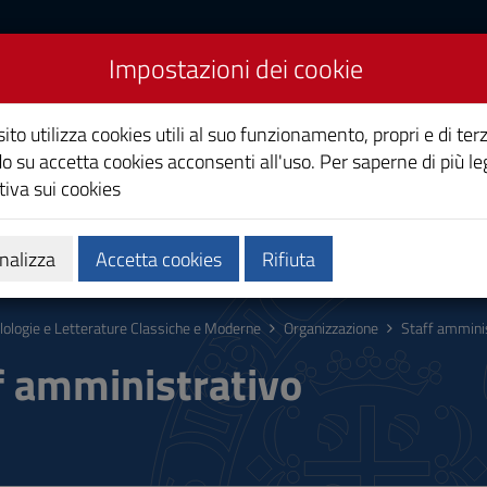
Impostazioni dei cookie
rature Classiche e
ito utilizza cookies utili al suo funzionamento, propri e di terz
o su accetta cookies acconsenti all'uso. Per saperne di più le
iva sui cookies
Calendari e orari
Qualità e miglioramento
nalizza
Accetta cookies
Rifiuta
ilologie e Letterature Classiche e Moderne
Organizzazione
Staff ammini
f amministrativo