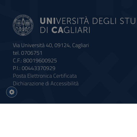
Via Università 40, 09124, Cagliari
tel. 0706751
C.F.: 80019600925
P.I.: 00443370929
Posta Elettronica Certificata
Dichiarazione di Accessibilità
Impostazioni
cookie
Intervento finanziato con riso
Sistema informatico gestionale 