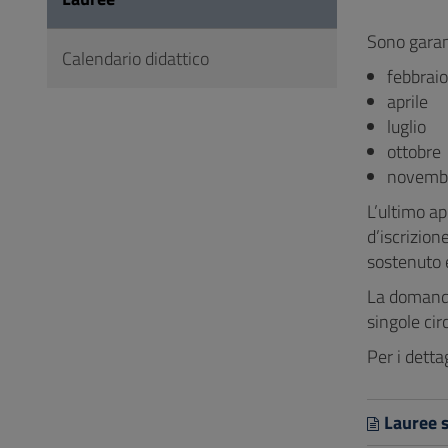
Vai
al
Sono garant
Calendario didattico
Footer
febbraio
aprile
luglio
ottobre
novemb
L’ultimo ap
d’iscrizion
sostenuto 
La domanda
singole cir
Per i detta
Lauree 