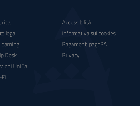
brica
Accessibilità
e legali
Informativa sui cookies
Learning
Pagamenti pagoPA
lp Desk
Privacy
stieni UniCa
-Fi