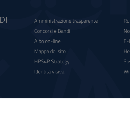
Amministrazione trasparente
Ru
Concorsi e Bandi
Not
Albo on-line
E-
Mappa del sito
He
HRS4R Strategy
So
Identità visiva
Wi
rse FSC - Fondo per lo Sviluppo e la Coesione
integrato a supporto della didattica e della ricerca e potenziamento dei servizi online agli studenti