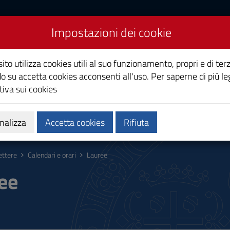
Impostazioni dei cookie
ito utilizza cookies utili al suo funzionamento, propri e di terz
o su accetta cookies acconsenti all'uso. Per saperne di più le
iva sui cookies
Calendari e orari
Qualità e miglioramento
nalizza
Accetta cookies
Rifiuta
ettere
Calendari e orari
Lauree
ee