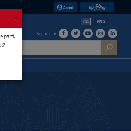
UniCA News
Accedi
×
ITA
ENG
Seguici su:
e parti.
ggi