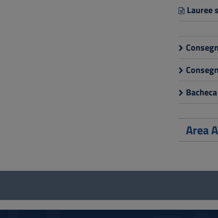
Lauree s
Consegna
Consegna
Bacheca 
Area A
Questionario
e
social