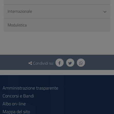
Internazionale
Modulistica
Questionario
e
Condividi su:
social
Amministrazione trasparente
Concorsi e Bandi
Albo on-line
Mappa del sito