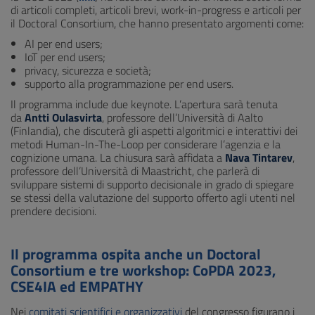
di articoli completi, articoli brevi, work-in-progress e articoli per
il Doctoral Consortium, che hanno presentato argomenti come:
AI per end users;
IoT per end users;
privacy, sicurezza e società;
supporto alla programmazione per end users.
Il programma include due keynote. L’apertura sarà tenuta
da
Antti Oulasvirta
, professore dell’Università di Aalto
(Finlandia), che discuterà gli aspetti algoritmici e interattivi dei
metodi Human-In-The-Loop per considerare l’agenzia e la
cognizione umana. La chiusura sarà affidata a
Nava Tintarev
,
professore dell’Università di Maastricht, che parlerà di
sviluppare sistemi di supporto decisionale in grado di spiegare
se stessi della valutazione del supporto offerto agli utenti nel
prendere decisioni.
Il programma ospita anche un Doctoral
Consortium e tre workshop: CoPDA 2023,
CSE4IA ed EMPATHY
Nei
comitati scientifici e organizzativi
del congresso figurano i