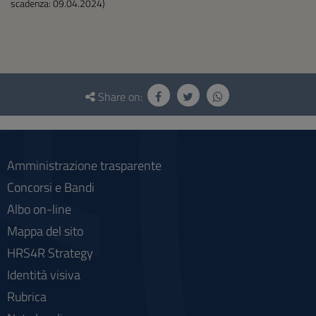
scadenza: 09.04.2024)
Questionnaire
and
Share on:
social
Amministrazione trasparente
Concorsi e Bandi
Albo on-line
Mappa del sito
HRS4R Strategy
Identità visiva
Rubrica