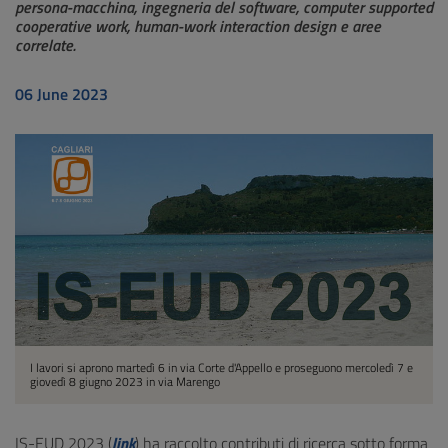
persona-macchina, ingegneria del software, computer supported
cooperative work, human-work interaction design e aree
correlate.
06 June 2023
I lavori si aprono martedì 6 in via Corte d'Appello e proseguono mercoledì 7 e
giovedì 8 giugno 2023 in via Marengo
IS-EUD 2023 (
link
) ha raccolto contributi di ricerca sotto forma