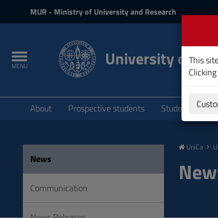
MIUR
MUR
- Ministry of University and Research
and
Login
University of Cag
Toggle
This sit
MENU
navigation
Clicking
Submenu
Custo
About
Prospective students
Students
P
Skip
to
UniCa
U
Content
News
Go
New
to
site
Communication
navigation
Go
News Releases