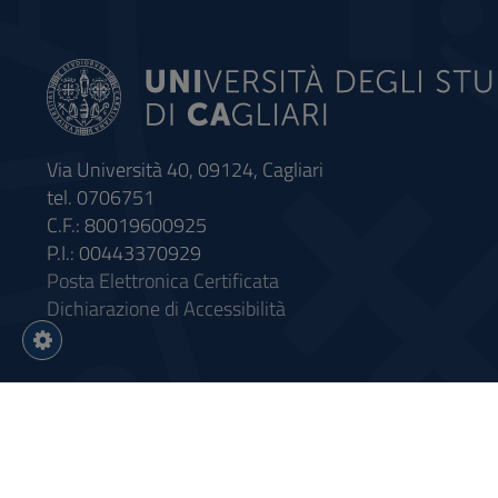
Via Università 40, 09124, Cagliari
tel. 0706751
C.F.: 80019600925
P.I.: 00443370929
Posta Elettronica Certificata
Dichiarazione di Accessibilità
Impostazioni
cookie
Intervento finanziato con riso