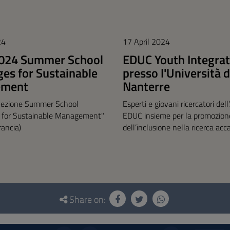
24
17 April 2024
2024 Summer School
EDUC Youth Integrat
ges for Sustainable
presso l'Università d
ement
Nanterre
elezione Summer School
Esperti e giovani ricercatori del
 for Sustainable Management"
EDUC insieme per la promozion
rancia)
dell’inclusione nella ricerca ac
Share on: