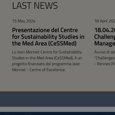
LAST NEWS
15 May 2024
18 April 20
Presentazione del Centre
18.04.
for Sustainability Studies in
Challen
the Med Area (CeSSMed)
Manag
Lo Jean Monnet Centre for Sustainability
Avviso di s
Studies in the Med Area (CeSSMed), è un
"Challenges
progetto finanziato dal programma Jean
- Rennes (F
Monnet - Centre of Excellence.
Questionnaire
and
social