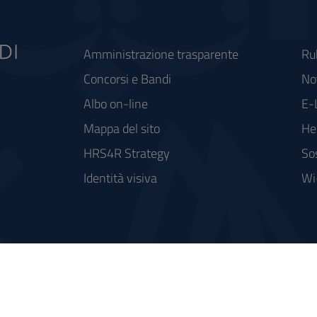
Amministrazione trasparente
Ru
Concorsi e Bandi
Not
Albo on-line
E-
Mappa del sito
He
HRS4R Strategy
So
Identità visiva
Wi
rse FSC - Fondo per lo Sviluppo e la Coesione