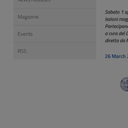
to
Footer
Sabato 1 ap
Magazine
lezioni mag
Partecipano
a cura del 
Events
diretta da 
RSS
26 March 