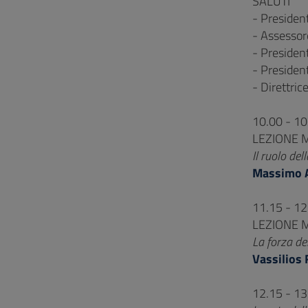
SALUTI
- Presiden
- Assessore
- President
- Presiden
- Direttric
10.00 - 1
LEZIONE 
Il ruolo del
Massimo 
11.15 - 12
LEZIONE 
La forza del
Vassilios
12.15 - 13