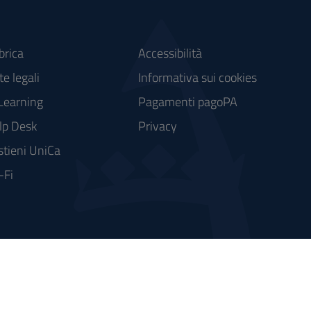
brica
Accessibilità
e legali
Informativa sui cookies
Learning
Pagamenti pagoPA
lp Desk
Privacy
stieni UniCa
-Fi