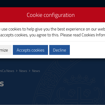
Cookie configuration
liari
e use cookies to help give you the best experience on our web
 accepts cookies, you agree to this. Please read
Cookies Info
mize
Accepts cookies
Decline
ostgraduate
Research
Society and territory
niCa News
News
News
s