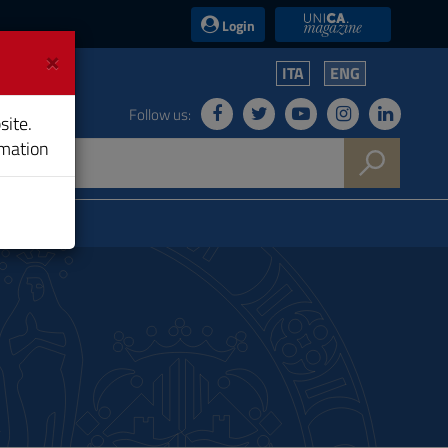
UniCA News
Login
×
ITA
ENG
Follow us:
site.
rmation