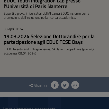
EDUC Youth Integration Lab presso
l'Università di Paris Nanterre
Esperti e giovani ricercatori dell’Alleanza EDUC insieme per la
promozione dell’inclusione nella ricerca accademica.
08 April 2024
19.03.2024 Selezione Dottorandi/e per la
partecipazione agli EDUC TESE Days
EDUC Talents and Entrepreneurial Skills in Europe Days (proroga
scadenza: 09.04.2024)
Questionnaire
and
Share on:
social