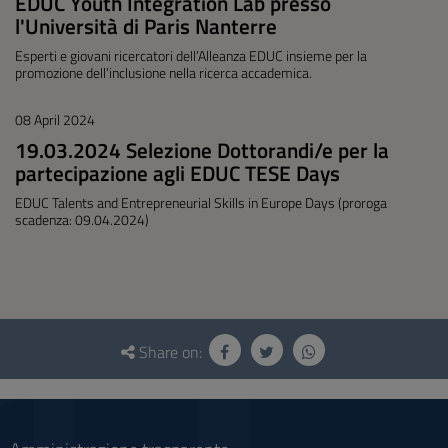
EDUC Youth Integration Lab presso
l'Università di Paris Nanterre
Esperti e giovani ricercatori dell’Alleanza EDUC insieme per la
promozione dell’inclusione nella ricerca accademica.
08 April 2024
19.03.2024 Selezione Dottorandi/e per la
partecipazione agli EDUC TESE Days
EDUC Talents and Entrepreneurial Skills in Europe Days (proroga
scadenza: 09.04.2024)
Questionnaire
and
Share on:
social