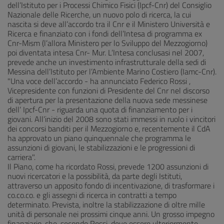
dell’Istituto per i Processi Chimico Fisici (Ipcf-Cnr) del Consiglio
Nazionale delle Ricerche, un nuovo polo di ricerca, la cui
nascita si deve all’accordo tra il Cnr e il Ministero Università e
Ricerca e finanziato con i fondi dell’Intesa di programma ex
Cnr-Mism (l’allora Ministero per lo Sviluppo del Mezzogiorno)
poi diventata intesa Cnr- Mur. L’Intesa conclusasi nel 2007,
prevede anche un investimento infrastrutturale della sedi di
Messina dell’Istituto per l’Ambiente Marino Costiero (Iamc-Cnr).
"Una voce dell’accordo - ha annunciato Federico Rossi ,
Vicepresidente con funzioni di Presidente del Cnr nel discorso
di apertura per la presentazione della nuova sede messinese
dell’ Ipcf-Cnr - riguarda una quota di finanziamento per i
giovani. All’inizio del 2008 sono stati immessi in ruolo i vincitori
dei concorsi banditi per il Mezzogiorno e, recentemente il CdA
ha approvato un piano quinquennale che programma le
assunzioni di giovani, le stabilizzazioni e le progressioni di
carriera".
Il Piano, come ha ricordato Rossi, prevede 1200 assunzioni di
nuovi ricercatori e la possibilità, da parte degli Istituti,
attraverso un apposito fondo di incentivazione, di trasformare i
co.co.co. e gli assegni di ricerca in contratti a tempo
determinato. Prevista, inoltre la stabilizzazione di oltre mille
unità di personale nei prossimi cinque anni. Un grosso impegno
finanziario, che, secondo Rossi, deve essere ulteriormente