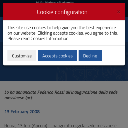
MIUR
MUR
- Ministry of University
and Research
and
×
Cookie configuration
UniCA News
Login
Login
University of
This site use cookies to help give you the best experience
Toggle
on our website. Clicking accepts cookies, you agree to this.
Cagliari
navigation
Please read
Cookies Information
Skip
to
News
Content
Customize
Accepts cookies
Decline
Go
to
site
navigation
Go
to
Lo ha annunciato Federico Rossi all’inaugurazione della sede
Footer
messinese Ipcf
13 February 2008
Roma, 13 feb. (Apcom) - Inaugurata oggi la sede messinese