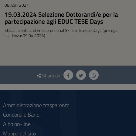
08 April 2024
19.03.2024 Selezione Dottorandi/e per la
partecipazione agli EDUC TESE Days
EDUC Talents and Entrepreneurial Skills in Europe Days (proroga
scadenza: 09.04.2024)
Questionnaire
and
Share on:
social
Amministrazione trasparente
Concorsi e Bandi
Albo on-line
Mappa del sito