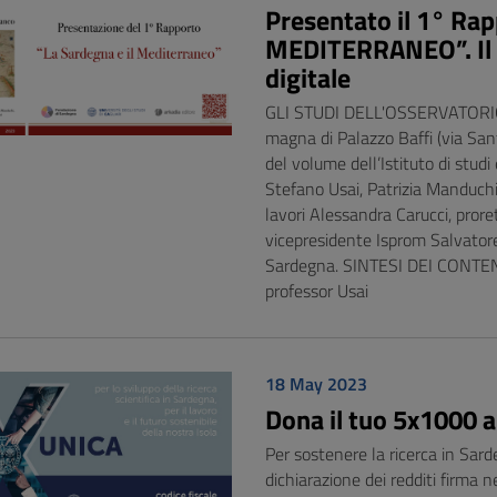
Presentato il 1° Ra
MEDITERRANEO”. Il v
digitale
GLI STUDI DELL'OSSERVATORIO
magna di Palazzo Baffi (via Sant
del volume dell’Istituto di stud
Stefano Usai, Patrizia Manduchi
lavori Alessandra Carucci, proret
vicepresidente Isprom Salvator
Sardegna. SINTESI DEI CONTENUTI
professor Usai
18 May 2023
Dona il tuo 5x1000 al
Per sostenere la ricerca in Sarde
dichiarazione dei redditi firma n