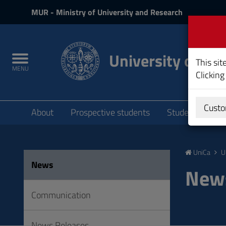
MIUR
MUR
- Ministry of University and Research
and
Login
University of Cag
Toggle
This sit
MENU
navigation
Clicking
Submenu
Custo
About
Prospective students
Students
P
Skip
to
UniCa
U
Content
News
Go
New
to
site
Communication
navigation
Go
News Releases