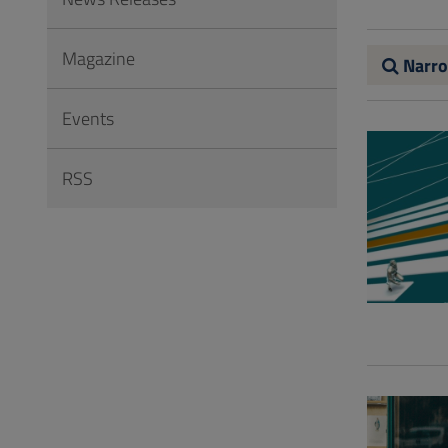
to
Footer
Magazine
Narro
Events
RSS