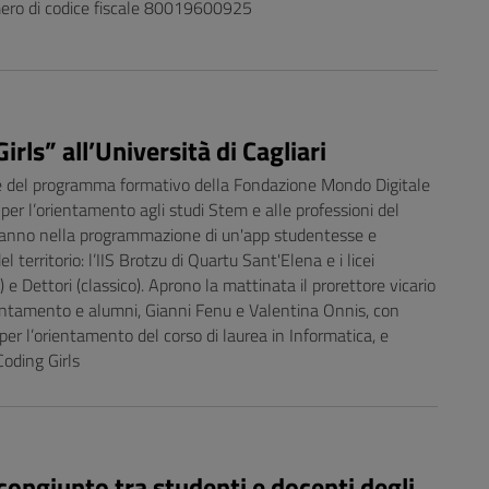
umero di codice fiscale 80019600925
rls” all’Università di Cagliari
e del programma formativo della Fondazione Mondo Digitale
 per l’orientamento agli studi Stem e alle professioni del
deranno nella programmazione di un'app studentesse e
el territorio: l’IIS Brotzu di Quartu Sant'Elena e i licei
o) e Dettori (classico). Aprono la mattinata il prorettore vicario
ientamento e alumni, Gianni Fenu e Valentina Onnis, con
 per l’orientamento del corso di laurea in Informatica, e
Coding Girls
congiunto tra studenti e docenti degli