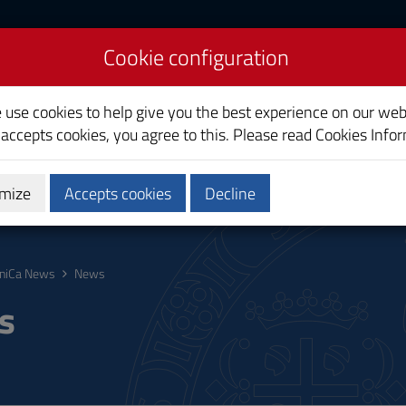
Cookie configuration
liari
e use cookies to help give you the best experience on our web
 accepts cookies, you agree to this. Please read
Cookies Info
mize
Accepts cookies
Decline
ostgraduate
Research
Society and territory
niCa News
News
s