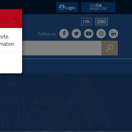
UniCA News
Login
×
ITA
ENG
Follow us:
site.
rmation