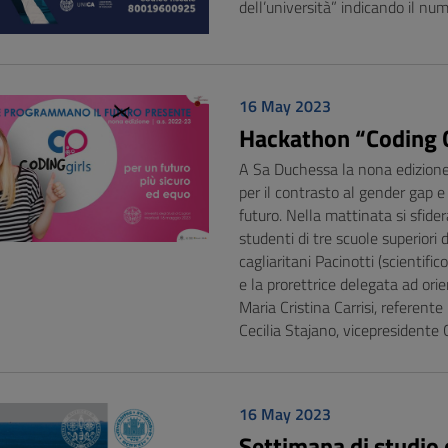
dell’università” indicando il n
16 May 2023
Hackathon “Coding Gi
A Sa Duchessa la nona edizion
per il contrasto al gender gap e
futuro. Nella mattinata si sfi
studenti di tre scuole superiori d
cagliaritani Pacinotti (scientific
e la prorettrice delegata ad or
Maria Cristina Carrisi, referente
Cecilia Stajano, vicepresidente 
16 May 2023
Settimana di studio 