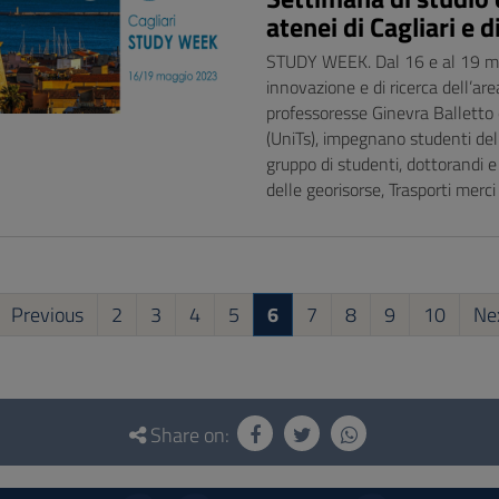
atenei di Cagliari e d
STUDY WEEK. Dal 16 e al 19 maggi
innovazione e di ricerca dell’are
professoresse Ginevra Balletto
(UniTs), impegnano studenti del 
gruppo di studenti, dottorandi e 
delle georisorse, Trasporti merci 
Previous
2
3
4
5
6
7
8
9
10
Ne
Share on: