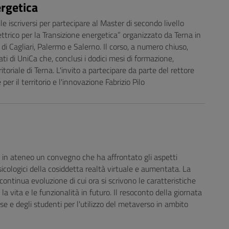
ergetica
e iscriversi per partecipare al Master di secondo livello
ettrico per la Transizione energetica” organizzato da Terna in
 di Cagliari, Palermo e Salerno. Il corso, a numero chiuso,
ati di UniCa che, conclusi i dodici mesi di formazione,
toriale di Terna. L'invito a partecipare da parte del rettore
er il territorio e l'innovazione Fabrizio Pilo
in ateneo un convegno che ha affrontato gli aspetti
 psicologici della cosiddetta realtà virtuale e aumentata. La
ontinua evoluzione di cui ora si scrivono le caratteristiche
a vita e le funzionalità in futuro. Il resoconto della giornata
e e degli studenti per l'utilizzo del metaverso in ambito