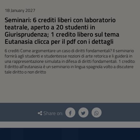
18 January 2027
Seminari: 6 crediti liberi con laboratorio
teatrale, aperto a 20 studenti in
Giurisprudenza; 1 credito libero sul tema
Eutanasia clicca per il pdf con i dettagli
6 crediti Come argomentare un caso di diritti fondamentali? Il seminario
fornirà agli studenti e studentesse nozioni di arte retorica e li guiderà in
una rappresentazione simulata in difesa di diritti fondamentali. 1 credito:
Il diritto all'eutanasia è un seminario in lingua spagnola volto a discutere
tale diritto o non diritto
Questionnaire
and
Share on:
social