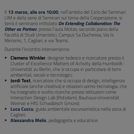
Il
13 marzo, alle ore 10:00
, nell’ambito del Ciclo dei Seminari
LIM e della serie di Seminari sul tema della Cooperazione, si
terrà il seminario intitolato
On Extending Collaboration: The
Other as Partner
, presso l’aula Motzo, secondo piano della
Facoltà di Studi Umanistici, Campus Sa Duchessa, Via Is
Mirrionis, 1, Cagliari, e via Teams.
Durante l’incontro interverranno:
Clemens Winkler
, designer tedesco e ricercatore presso il
Cluster of Excellence Matters of Activity della Humboldt-
Universität zu Berlin, che si occupa in particolare di temi
ambientali, sociali e tecnologici;
Jordi Tost
, ricercatore che si occupa di design, intelligenza
artificiale (anche creativa) e relazioni uomo-tecnologia, che
ha insegnato e svolto ricerche presso istituzioni come
Interaction Design Lab (Potsdam), Bauhaus‐Universität
Weimar e HfG Schwäbisch Gmünd;
Luca Cuccu
, guida ambientale escursionistica nella zona di
Cagliari;
Alessandra Melis
, pedagogista e educatrice.