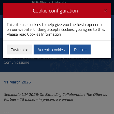
MIUR
MUR
- Ministry of University
and Research
and
×
Cookie configuration
UniCA News
Login
Login
University of
This site use cookies to help give you the best experience
Toggle
on our website. Clicking accepts cookies, you agree to this.
Cagliari
navigation
Please read
Cookies Information
Skip
to
Communication
Content
Customize
Accepts cookies
Decline
Go
Autore dell'avviso: [30/35] Laurea in Scienze della
to
Comunicazione
site
navigation
Go
to
11 March 2026
Footer
Seminario LIM 2026: On Extending Collaboration: The Other as
Partner - 13 marzo - in presenza e on-line
---