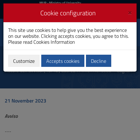
MIUR
MUR
- Ministry of University
and Research
and
×
Cookie configuration
UniCA News
Login
Login
University of
This site use cookies to help give you the best experience
Toggle
on our website. Clicking accepts cookies, you agree to this.
Cagliari
navigation
Please read
Cookies Information
Skip
to
Communication
Content
Customize
Accepts cookies
Decline
Go
Autore dell'avviso: [40/42] Laurea in Infermieristica – Cagliari
to
site
navigation
Go
to
21 November 2023
Footer
Avviso
---