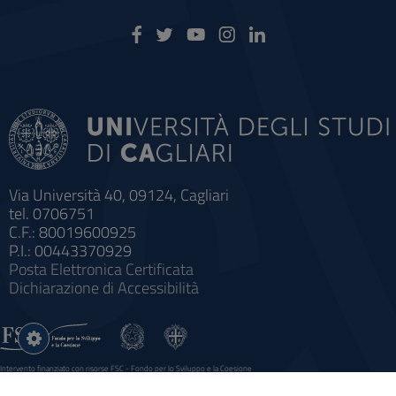
Via Università 40, 09124, Cagliari
tel. 0706751
C.F.: 80019600925
P.I.: 00443370929
Posta Elettronica Certificata
Dichiarazione di Accessibilità
Impostazioni
cookie
Intervento finanziato con risorse FSC - Fondo per lo Sviluppo e la Coesione
Sistema informatico gestionale integrato a supporto della didattica e della ricerca e potenziamento dei servizi online
agli studenti