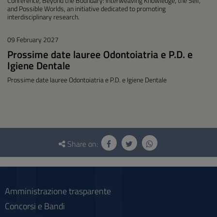
Conference, Beyond the Boundary: Interweaving Knowledge, the Self,
and Possible Worlds, an initiative dedicated to promoting
interdisciplinary research.
09 February 2027
Prossime date lauree Odontoiatria e P.D. e
Igiene Dentale
Prossime date lauree Odontoiatria e P.D. e Igiene Dentale
Questionnaire
and
Share on:
social
Amministrazione trasparente
Concorsi e Bandi