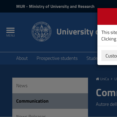
MIUR
MUR
- Ministry of University and Research
and
Login
University of Cag
Toggle
This sit
MENU
navigation
Clicking
Submenu
Custo
About
Prospective students
Students
P
Skip
to
UniCa
U
Content
News
Go
Com
to
site
Communication
Autore dell
navigation
Go
News Releases