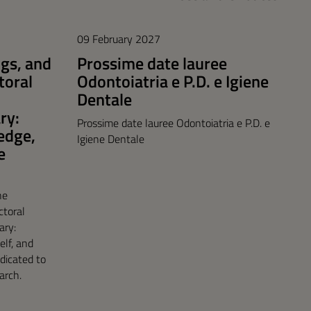
09 February 2027
gs, and
Prossime date lauree
toral
Odontoiatria e P.D. e Igiene
Dentale
ry:
Prossime date lauree Odontoiatria e P.D. e
edge,
Igiene Dentale
e
he
ctoral
ary:
lf, and
edicated to
arch.