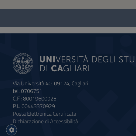
Questionnaire
and
social
Via Università 40, 09124, Cagliari
tel. 0706751
C.F.: 80019600925
P.I.: 00443370929
Posta Elettronica Certificata
Dichiarazione di Accessibilità
Impostazioni
cookie