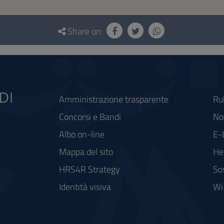
Share on:
Amministrazione trasparente
Ru
Concorsi e Bandi
Not
Albo on-line
E-
Mappa del sito
He
HRS4R Strategy
So
Identità visiva
Wi