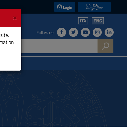
UniCA News
Login
×
ITA
ENG
Follow us:
site.
rmation