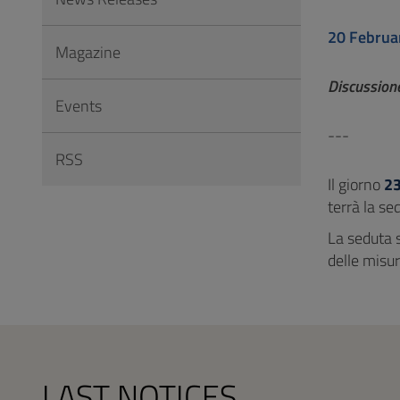
to
Footer
20 Februa
Magazine
Discussion
Events
---
RSS
Il giorno
23
terrà la se
La seduta s
delle misu
LAST NOTICES