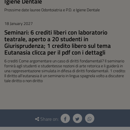
Igiene Dentale
Prossime date lauree Odontoiatria e P.D. e Igiene Dentale
18 January 2027
Seminari: 6 crediti liberi con laboratorio
teatrale, aperto a 20 studenti in
Giurisprudenza; 1 credito libero sul tema
Eutanasia clicca per il pdf con i dettagli
6 crediti Come argomentare un caso di diritti fondamentali? Il seminario
fornirà agli studenti e studentesse nozioni di arte retorica e li guiderà in
una rappresentazione simulata in difesa di diritti fondamentali. 1 credito:
Il diritto all'eutanasia è un seminario in lingua spagnola volto a discutere
tale diritto o non diritto
Questionnaire
and
Share on:
social