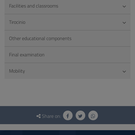
Facilities and classrooms
Tirocinio
Other educational components
Final examination
Mobility
Questionnaire
and
Share on:
social