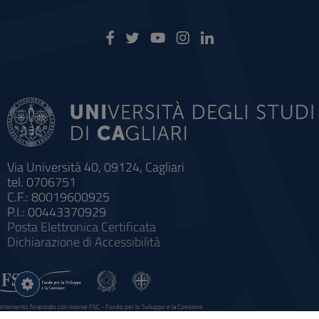
Via Università 40, 09124, Cagliari
tel. 0706751
C.F.: 80019600925
P.I.: 00443370929
Posta Elettronica Certificata
Dichiarazione di Accessibilità
Impostazioni
cookie
Intervento finanziato con risorse FSC - Fondo per lo Sviluppo e la Coesione
Sistema informatico gestionale integrato a supporto della didattica e della ricerca e potenziamento dei servizi online