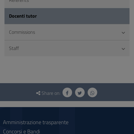
Referents
Docenti tutor
Commissions
Staff
Questionnaire
and
Share on:
social
Amministrazione trasparente
Concorsi e Bandi