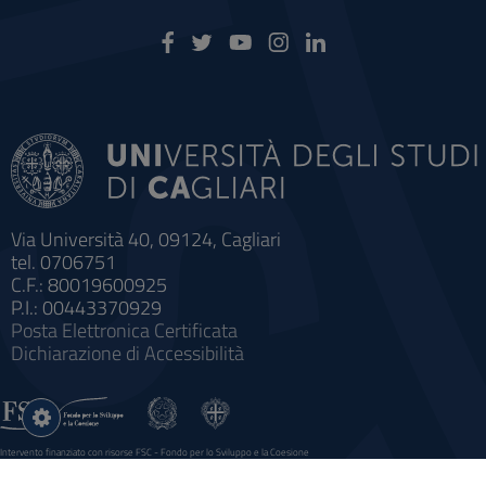
Via Università 40, 09124, Cagliari
tel. 0706751
C.F.: 80019600925
P.I.: 00443370929
Posta Elettronica Certificata
Dichiarazione di Accessibilità
Impostazioni
cookie
Intervento finanziato con risorse FSC - Fondo per lo Sviluppo e la Coesione
Sistema informatico gestionale integrato a supporto della didattica e della ricerca e potenziamento dei servizi online
agli studenti