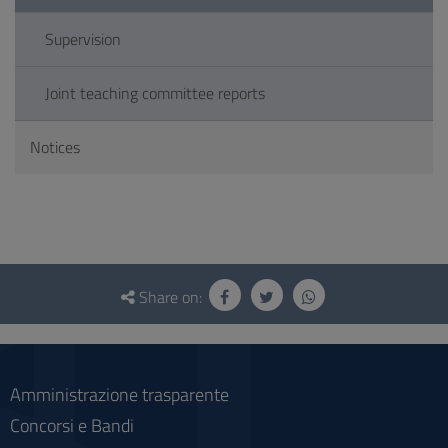
Supervision
Joint teaching committee reports
Notices
Questionnaire
and
Share on:
social
Amministrazione trasparente
Concorsi e Bandi