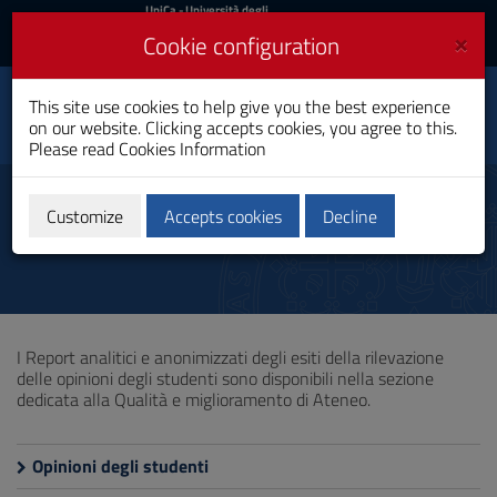
UniCa
UniCa
- Università degli
Studi di Cagliari
and
×
Cookie configuration
UniCA News
Login
Login
This site use cookies to help give you the best experience
Toggle
Faculty of Humanities
on our website. Clicking accepts cookies, you agree to this.
navigation
Please read
Cookies Information
Skip
to
Opinioni didattica
Content
Customize
Accepts cookies
Decline
Go
to
site
navigation
Go
to
I Report analitici e anonimizzati degli esiti della rilevazione
Footer
delle opinioni degli studenti sono disponibili nella sezione
dedicata alla Qualità e miglioramento di Ateneo.
Opinioni degli studenti