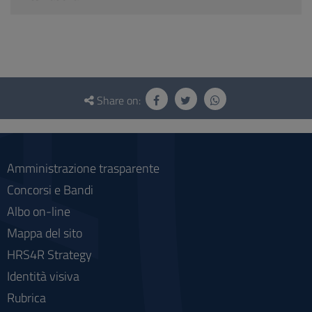
Questionnaire
and
Share on:
social
Amministrazione trasparente
Concorsi e Bandi
Albo on-line
Mappa del sito
HRS4R Strategy
Identità visiva
Rubrica