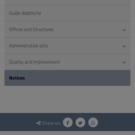
Guide didattiche
Offices and Structures
Administrative acts
Quality and improvement
Notices
Questionnaire
and
Share on:
social