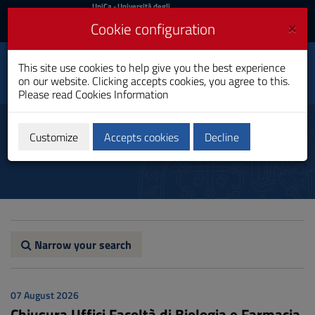
UniCa
UniCa
- Università degli
Studi di Cagliari
and
×
Cookie configuration
UniCA News
Login
Login
This site use cookies to help give you the best experience
Faculty of Biology and
Toggle
on our website. Clicking accepts cookies, you agree to this.
Pharmacy
navigation
Please read
Cookies Information
Skip
to
Notices
Content
Customize
Accepts cookies
Decline
Go
to
site
navigation
Go
to
Footer
Narrow your search
07 August 2026
Chiusura Uffici Facoltà di Biologia e Farmacia