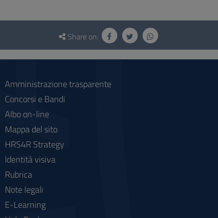
Questionnaire
and
Share on:
social
Amministrazione trasparente
Concorsi e Bandi
Albo on-line
Mappa del sito
HRS4R Strategy
Identità visiva
Rubrica
Note legali
E-Learning