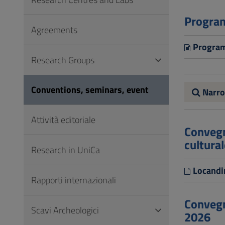
to
Footer
Program
Agreements
Program
Research Groups
Conventions, seminars, event
Narro
Attività editoriale
Convegn
cultura
Research in UniCa
Locandi
Rapporti internazionali
Convegn
Scavi Archeologici
2026