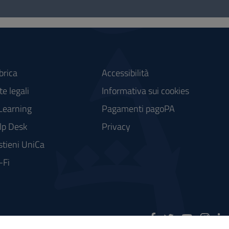
brica
Accessibilità
e legali
Informativa sui cookies
Learning
Pagamenti pagoPA
lp Desk
Privacy
stieni UniCa
-Fi