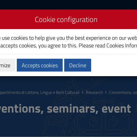
Cookie configuration
iterature, Languages and
e use cookies to help give you the best experience on our web
e
 accepts cookies, you agree to this. Please read
Cookies Info
mize
Accepts cookies
Decline
vices
Staff
ipartimento di Lettere, Lingue e Beni Culturali
Research
Conventions, s
entions, seminars, event