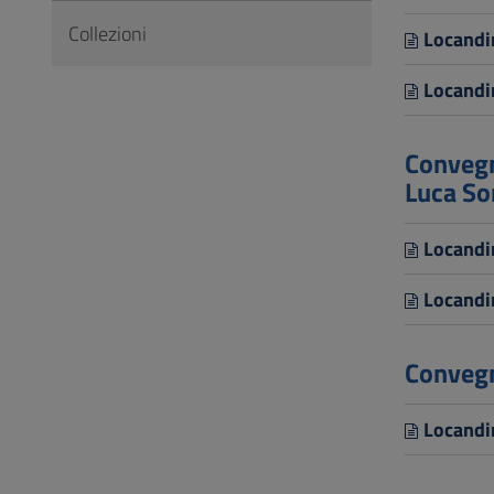
Collezioni
Locandi
Locandi
Convegn
Luca So
Locandi
Locandi
Convegn
Locandi