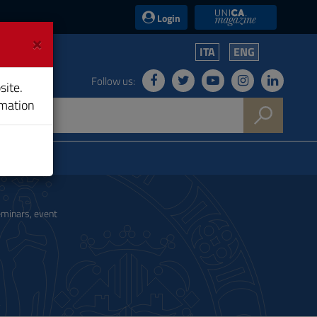
UniCA News
Login
×
ITA
ENG
Follow us:
site.
rmation
eminars, event