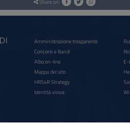
Share on:
Amministrazione trasparente
Ru
Concorsi e Bandi
Not
Albo on-line
E-
Mappa del sito
He
HRS4R Strategy
So
Identità visiva
Wi