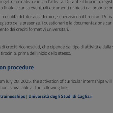
progetto formativo e inizia l’attività. Durante il tirocinio, regi
o finale e carica eventuali documenti richiesti dal proprio cor
, in qualità di tutor accademico, supervisiona il tirocinio. Prim
 registro delle presenze, i questionari e la documentazione cari
nto dei crediti formativi universitari.
 di crediti riconosciuti, che dipende dal tipo di attività e dalla
tirocinio, prima dell'inizio dello stesso.
ion procedure
om July 28, 2025, the activation of curricular internships wil
tion is available at the following link:
 traineeships | Università degli Studi di Cagliari