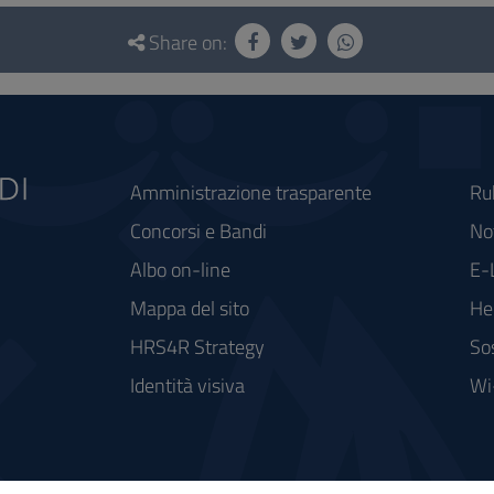
Share on:
Amministrazione trasparente
Ru
Concorsi e Bandi
Not
Albo on-line
E-
Mappa del sito
He
HRS4R Strategy
So
Identità visiva
Wi