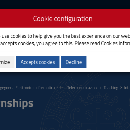
Cookie configuration
uter and
on Engineering
e use cookies to help give you the best experience on our web
 accepts cookies, you agree to this. Please read
Cookies Info
mize
Accepts cookies
Decline
hing
Calendars and Timetable
Quality
ngegneria Elettronica, Informatica e delle Telecomunicazioni
Teaching
Int
rnships