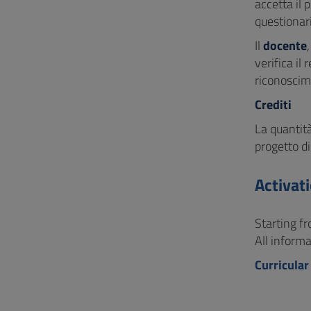
accetta il 
questionari
Il
docente
verifica il
riconoscime
Crediti
La quantità
progetto di 
Activat
Starting fr
All informa
Curricular