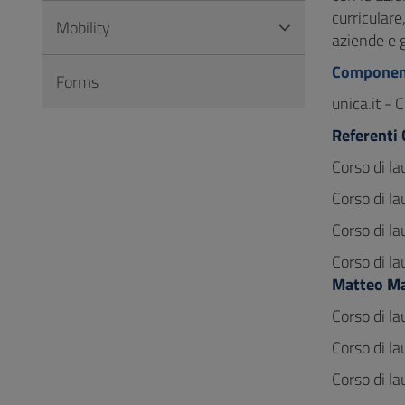
curriculare
Mobility
aziende e g
Component
Forms
unica.it -
Referenti
Corso di la
Corso di l
Corso di la
Corso di la
Matteo Ma
Corso di la
Corso di la
Corso di la