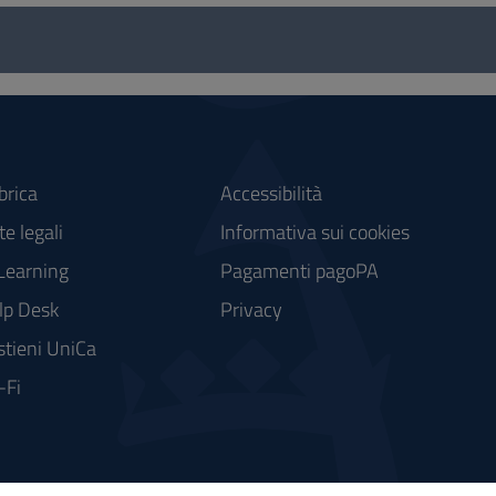
brica
Accessibilità
e legali
Informativa sui cookies
Learning
Pagamenti pagoPA
lp Desk
Privacy
stieni UniCa
-Fi