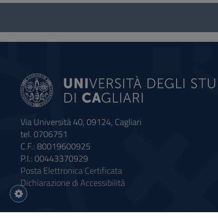
Questionnaire
and
social
Via Università 40, 09124, Cagliari
tel. 0706751
C.F.: 80019600925
P.I.: 00443370929
Posta Elettronica Certificata
Dichiarazione di Accessibilità
Impostazioni
cookie