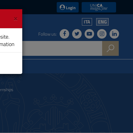
UniCA News
Login
×
ITA
ENG
Follow us:
site.
rmation
ernships