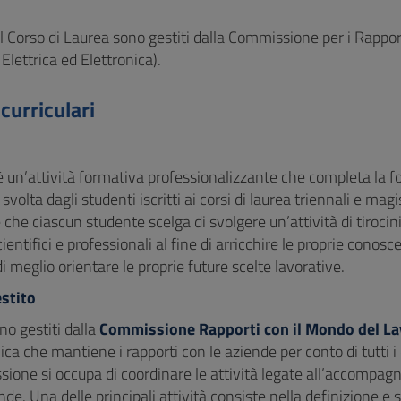
del Corso di Laurea sono gestiti dalla Commissione per i Rapp
Elettrica ed Elettronica).
 curriculari
o è un’attività formativa professionalizzante che completa la f
svolta dagli studenti iscritti ai corsi di laurea triennali e ma
 che ciascun studente scelga di svolgere un’attività di tirocinio
cientifici e professionali al fine di arricchire le proprie conos
i meglio orientare le proprie future scelte lavorative.
estito
ono gestiti dalla
Commissione Rapporti con il Mondo del L
ica che mantiene i rapporti con le aziende per conto di tutti i
ione si occupa di coordinare le attività legate all’accompagn
nde. Una delle principali attività consiste nella definizione e s