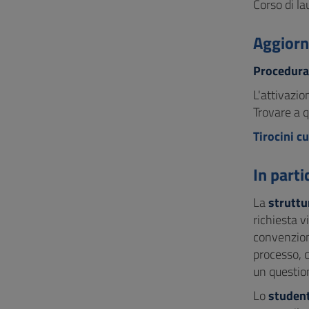
Corso di la
Aggiorn
Procedura
L'attivazio
Trovare a q
Tirocini cu
In parti
La
struttu
richiesta v
convenzione
processo, c
un questio
Lo
studen