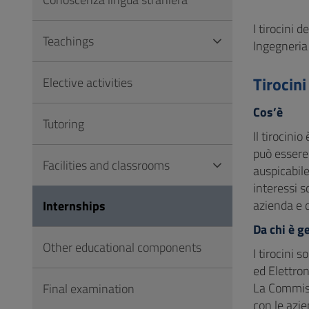
to
Footer
I tirocini 
Teachings
Ingegneria 
Tirocini
Elective activities
Cos’è
Tutoring
Il tirocini
può essere 
Facilities and classrooms
auspicabile
interessi s
azienda e d
Internships
Da chi è g
Other educational components
I tirocini s
ed Elettron
La Commiss
Final examination
con le azie