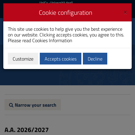
UniCa
UniCa
- Università degli
Studi di Cagliari
and
×
Cookie configuration
UniCA News
Login
Login
Environmental
This site use cookies to help give you the best experience
Engineering for
Toggle
Sustainable
on our website. Clicking accepts cookies, you agree to this.
navigation
Development
Please read
Cookies Information
Master's Degree
Skip
to
Programme regulations
Content
Customize
Accepts cookies
Decline
Go
to
site
navigation
Go
to
Footer
Narrow your search
A.A. 2026/2027