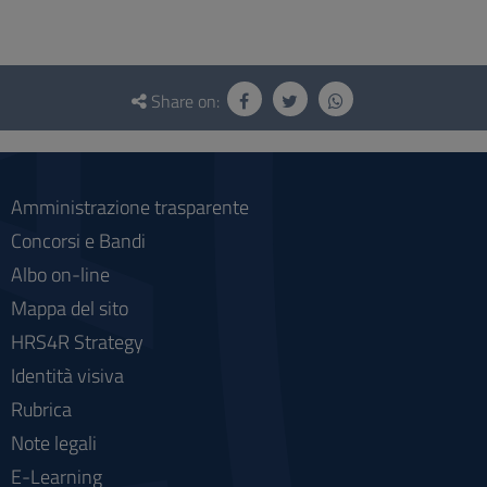
Questionnaire
and
Share on:
social
Amministrazione trasparente
Concorsi e Bandi
Albo on-line
Mappa del sito
HRS4R Strategy
Identità visiva
Rubrica
Note legali
E-Learning