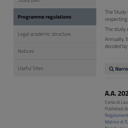
to
Footer
The Study 
Programme regulations
respecting
The study 
Legal academic structure
Annually, t
decided by
Notices
Useful Sites
Narro
A.A. 20
Corso di Lau
Published d
Regolament
Matrice di 