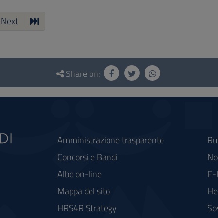
Next
Share on:
Amministrazione trasparente
Ru
Concorsi e Bandi
Not
Albo on-line
E-
Mappa del sito
He
HRS4R Strategy
So