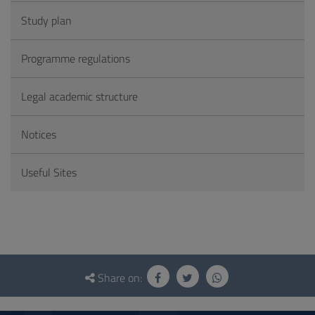
Study plan
Programme regulations
Legal academic structure
Notices
Useful Sites
Questionnaire
and
Share on:
social