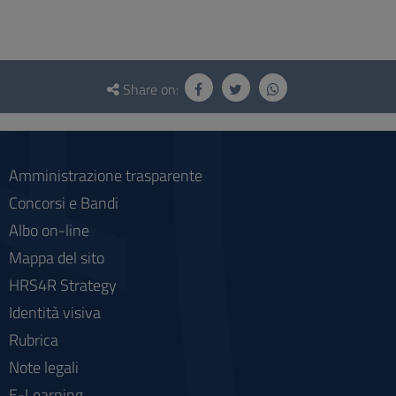
Questionnaire
and
Share on:
social
Amministrazione trasparente
Concorsi e Bandi
Albo on-line
Mappa del sito
HRS4R Strategy
Identità visiva
Rubrica
Note legali
E-Learning