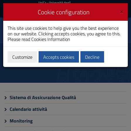
UniCa
UniCa
- Università degli
Studi di Cagliari
and
×
Cookie configuration
UniCA News
Login
Login
Imaging and
This site use cookies to help give you the best experience
Radiotherapy
Toggle
on our website. Clicking accepts cookies, you agree to this.
Techniques
navigation
Please read
Cookies Information
Bachelor's Degree
Skip
to
Quality
Content
Customize
Accepts cookies
Decline
Go
to
site
navigation
Go
to
Footer
Sistema di Assicurazione Qualità
Calendario attività
Monitoring