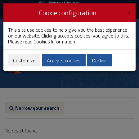
MIUR
MUR
- Ministry of University
and Research
and
×
Cookie configuration
UniCA News
Login
Login
University of
This site use cookies to help give you the best experience
Toggle
on our website. Clicking accepts cookies, you agree to this.
Cagliari
navigation
Please read
Cookies Information
Skip
to
Paola Fadda
Content
Customize
Accepts cookies
Decline
Go
to
site
navigation
Go
to
Footer
Narrow your search
No result found