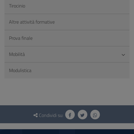
Tirocinio
Altre attività formative
Prova finale
Mobilità
Modulistica
Questionario
e
Condividi su:
social