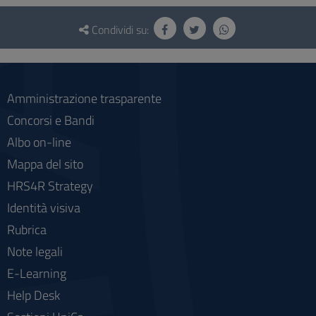
Questionario
e
Condividi su:
social
Amministrazione trasparente
Concorsi e Bandi
Albo on-line
Mappa del sito
HRS4R Strategy
Identità visiva
Rubrica
Note legali
E-Learning
Help Desk