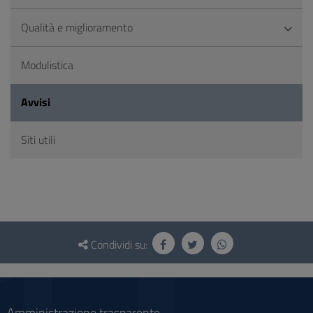
Qualità e miglioramento
Modulistica
Avvisi
Siti utili
Questionario
e
Condividi su:
social
Amministrazione trasparente