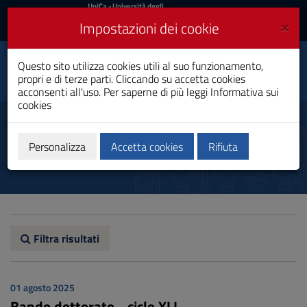
UniCa
UniCa
- Università degli
Studi di Cagliari
e
×
Impostazioni dei cookie
UniCA News
Accedi
Accedi
Storia, Beni Culturali e
Questo sito utilizza cookies utili al suo funzionamento,
Toggle
Studi Internazionali
propri e di terze parti. Cliccando su accetta cookies
navigation
Dottorato di Ricerca
acconsenti all'uso. Per saperne di più leggi
Informativa sui
cookies
Vai
al
Avvisi
Contenuto
Vai
Personalizza
Accetta cookies
Rifiuta
alla
navigazione
del
sito
Vai
al
Footer
Filtra risultati
01 agosto 2025
Bando dottorato - ciclo XLI