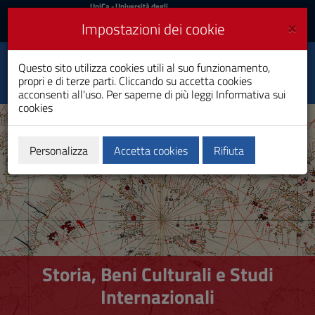
UniCa
UniCa
- Università degli
Studi di Cagliari
e
×
Impostazioni dei cookie
UniCA News
Accedi
Accedi
Storia, Beni Culturali e
Questo sito utilizza cookies utili al suo funzionamento,
Toggle
Studi Internazionali
propri e di terze parti. Cliccando su accetta cookies
navigation
Dottorato di Ricerca
acconsenti all'uso. Per saperne di più leggi
Informativa sui
cookies
Vai
al
Contenuto
Vai
Personalizza
Accetta cookies
Rifiuta
alla
navigazione
del
sito
Vai
al
Footer
Storia, Beni Culturali e Studi
Internazionali