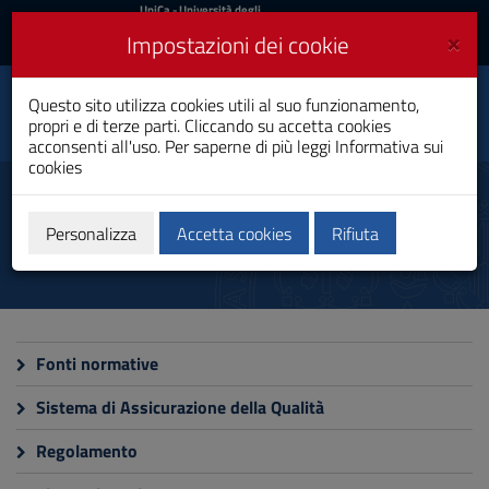
UniCa
UniCa
- Università degli
Studi di Cagliari
e
×
Impostazioni dei cookie
UniCA News
Accedi
Accedi
Dipartimento di Scienze
Questo sito utilizza cookies utili al suo funzionamento,
Toggle
della vita e
propri e di terze parti. Cliccando su accetta cookies
dell’ambiente
navigation
acconsenti all'uso. Per saperne di più leggi
Informativa sui
cookies
Vai
al
Documenti
Contenuto
Vai
Personalizza
Accetta cookies
Rifiuta
alla
navigazione
del
sito
Vai
al
Fonti normative
Footer
Sistema di Assicurazione della Qualità
Regolamento