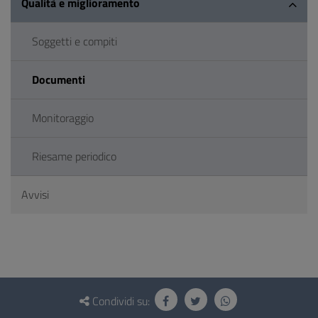
Qualità e miglioramento
Soggetti e compiti
Documenti
Monitoraggio
Riesame periodico
Avvisi
Questionario
e
Condividi su: