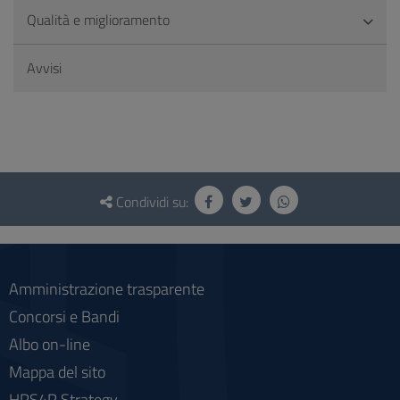
Qualità e miglioramento
Avvisi
Questionario
e
Condividi su:
social
Amministrazione trasparente
Concorsi e Bandi
Albo on-line
Mappa del sito
HRS4R Strategy