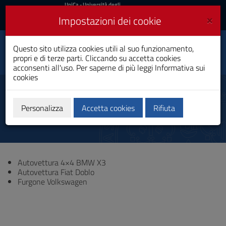
UniCa
UniCa
- Università degli
Studi di Cagliari
e
×
Impostazioni dei cookie
UniCA News
Accedi
Accedi
Dipartimento di Scienze
Questo sito utilizza cookies utili al suo funzionamento,
Toggle
della vita e
propri e di terze parti. Cliccando su accetta cookies
dell’ambiente
navigation
acconsenti all'uso. Per saperne di più leggi
Informativa sui
cookies
Vai
al
Mezzi di servizio
Contenuto
Vai
Personalizza
Accetta cookies
Rifiuta
alla
navigazione
del
sito
Vai
Autovettura 4×4 BMW X3
al
Autovettura Fiat Doblo
Footer
Furgone Volkswagen