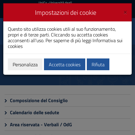
UniCa
UniCa
- Università degli
Studi di Cagliari
e
×
Impostazioni dei cookie
UniCA News
Accedi
Accedi
Dipartimento di Scienze
Questo sito utilizza cookies utili al suo funzionamento,
Toggle
della vita e
propri e di terze parti. Cliccando su accetta cookies
dell’ambiente
navigation
acconsenti all'uso. Per saperne di più leggi
Informativa sui
cookies
Vai
al
Consiglio di Dipartimento
Contenuto
Vai
Personalizza
Accetta cookies
Rifiuta
alla
navigazione
del
sito
Vai
al
Composizione del Consiglio
Footer
Calendario delle sedute
Area riservata - Verbali / OdG