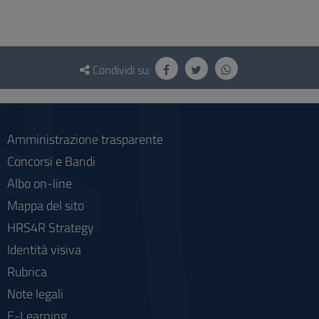
Questionario
e
Condividi su:
social
Amministrazione trasparente
Concorsi e Bandi
Albo on-line
Mappa del sito
HRS4R Strategy
Identità visiva
Rubrica
Note legali
E-Learning