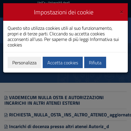
UniCa
UniCa
- Università degli
Studi di Cagliari
e
×
Impostazioni dei cookie
UniCA News
Accedi
Accedi
Questo sito utilizza cookies utili al suo funzionamento,
Dipartimento di Scienze
Toggle
propri e di terze parti. Cliccando su accetta cookies
economiche ed aziendali
navigation
acconsenti all'uso. Per saperne di più leggi
Informativa sui
cookies
Vai
al
Didattica
Contenuto
Vai
Personalizza
Accetta cookies
Rifiuta
alla
navigazione
del
sito
Vai
al
VADEMECUM NULLA OSTA E AUTORIZZAZIONI
Footer
INCARICHI IN ALTRI ATENEI ESTERNI
RICHIESTA_NULLA_OSTA_INS_ALTRO_ATENEO_aggiornato
Incarichi di docenza presso altri atenei Autoriz_d