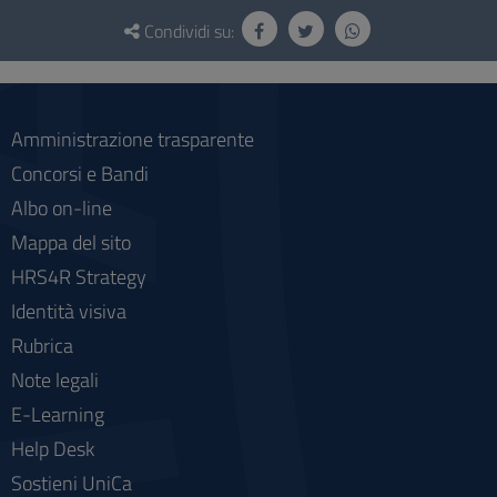
Questionario
e
Condividi su:
social
Amministrazione trasparente
Concorsi e Bandi
Albo on-line
Mappa del sito
HRS4R Strategy
Identità visiva
Rubrica
Note legali
E-Learning
Help Desk
Sostieni UniCa