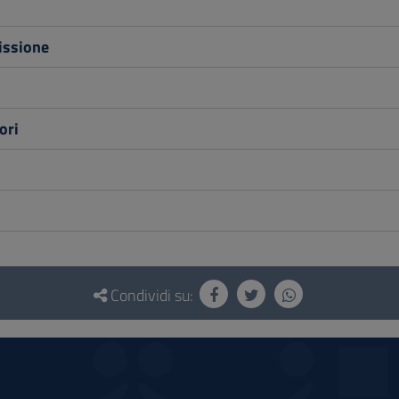
issione
ori
Condividi su: