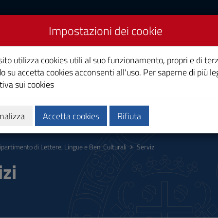
Impostazioni dei cookie
Lettere, Lingue e Beni
ito utilizza cookies utili al suo funzionamento, propri e di terz
o su accetta cookies acconsenti all'uso. Per saperne di più le
iva sui cookies
zi
Persone
nalizza
Accetta cookies
Rifiuta
ipartimento di Lettere, Lingue e Beni Culturali
Servizi
izi