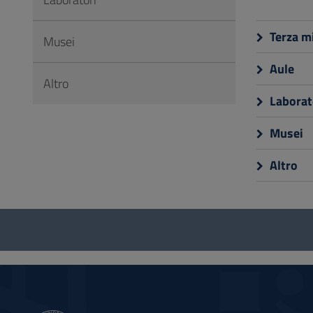
Vai
al
Terza m
Musei
Footer
Aule
Altro
Laborat
Musei
Altro
Questionario
e
social