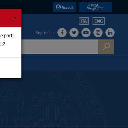
UniCA News
Accedi
×
ITA
ENG
Seguici su:
e parti.
ggi