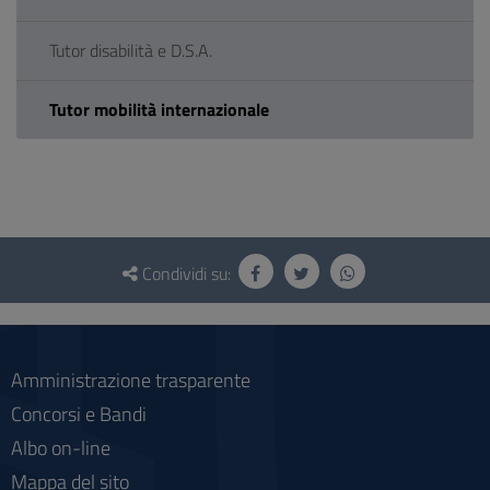
Tutor disabilità e D.S.A.
Tutor mobilità internazionale
Questionario
e
Condividi su:
social
Amministrazione trasparente
Concorsi e Bandi
Albo on-line
Mappa del sito