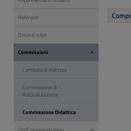
Vai
al
Compo
Referenti
Footer
Docenti tutor
Commissioni
Comitato di Indirizzo
Commissione di
Autovalutazione
Commissione Didattica
Staff amministrativo