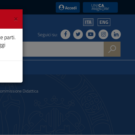
UniCA News
Accedi
×
ITA
ENG
Seguici su:
e parti.
ggi
ommissione Didattica