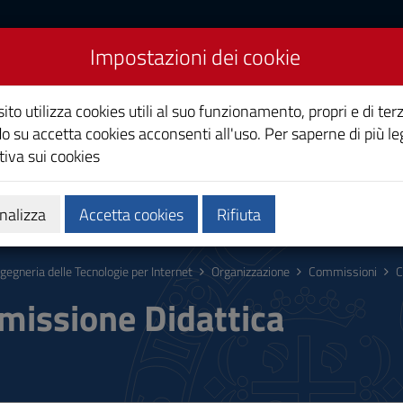
Impostazioni dei cookie
 Tecnologie per Internet
ito utilizza cookies utili al suo funzionamento, propri e di terz
o su accetta cookies acconsenti all'uso. Per saperne di più le
iva sui cookies
Calendari e orari
Qualità e miglioramento
nalizza
Accetta cookies
Rifiuta
ngegneria delle Tecnologie per Internet
Organizzazione
Commissioni
C
issione Didattica