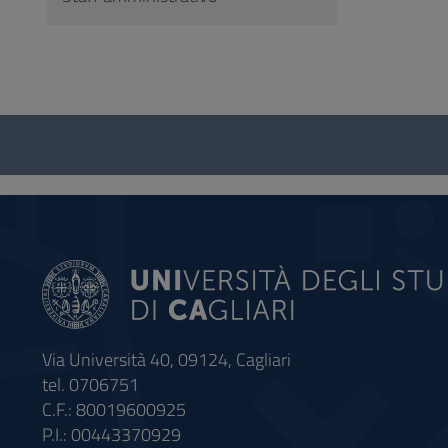
Questionario
e
social
Via Università 40, 09124, Cagliari
tel. 0706751
C.F.: 80019600925
P.I.: 00443370929