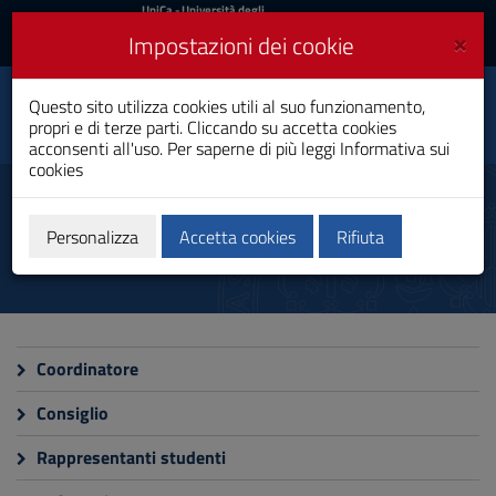
UniCa
UniCa
- Università degli
Studi di Cagliari
e
×
Impostazioni dei cookie
UniCA News
Accedi
Accedi
Ingegneria delle
Questo sito utilizza cookies utili al suo funzionamento,
Toggle
Tecnologie per Internet
propri e di terze parti. Cliccando su accetta cookies
navigation
Laurea Magistrale
acconsenti all'uso. Per saperne di più leggi
Informativa sui
cookies
Vai
al
Organizzazione
Contenuto
Vai
Personalizza
Accetta cookies
Rifiuta
alla
navigazione
del
sito
Vai
al
Coordinatore
Footer
Consiglio
Rappresentanti studenti