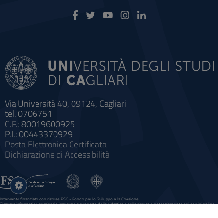
Via Università 40, 09124, Cagliari
tel. 0706751
C.F.: 80019600925
P.I.: 00443370929
Posta Elettronica Certificata
Dichiarazione di Accessibilità
Impostazioni
cookie
Intervento finanziato con risorse FSC - Fondo per lo Sviluppo e la Coesione
Sistema informatico gestionale integrato a supporto della didattica e della ricerca e potenziamento dei servizi online
agli studenti