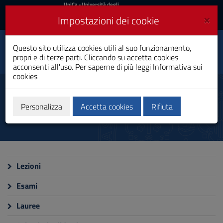
UniCa
UniCa
- Università degli
Studi di Cagliari
e
×
Impostazioni dei cookie
UniCA News
Accedi
Accedi
Ingegneria delle
Questo sito utilizza cookies utili al suo funzionamento,
Toggle
Tecnologie per Internet
propri e di terze parti. Cliccando su accetta cookies
navigation
Laurea Magistrale
acconsenti all'uso. Per saperne di più leggi
Informativa sui
cookies
Vai
al
Calendari e orari
Contenuto
Vai
Personalizza
Accetta cookies
Rifiuta
alla
navigazione
del
sito
Vai
al
Lezioni
Footer
Esami
Lauree