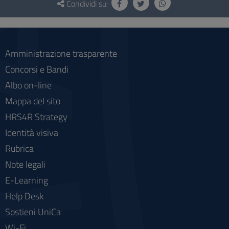
e
Condividi su:
social
Amministrazione trasparente
Concorsi e Bandi
Albo on-line
Mappa del sito
HRS4R Strategy
Identità visiva
Rubrica
Note legali
E-Learning
Help Desk
Sostieni UniCa
Wi-Fi