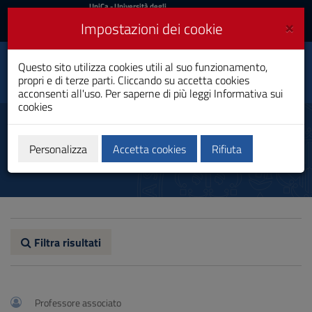
UniCa
UniCa
- Università degli
Studi di Cagliari
e
×
Impostazioni dei cookie
UniCA News
Accedi
Accedi
Ingegneria Meccanica e
Questo sito utilizza cookies utili al suo funzionamento,
Toggle
Gestionale
propri e di terze parti. Cliccando su accetta cookies
navigation
Laurea
acconsenti all'uso. Per saperne di più leggi
Informativa sui
cookies
Vai
al
Docenti
Contenuto
Vai
Personalizza
Accetta cookies
Rifiuta
alla
navigazione
del
sito
Vai
al
Footer
Filtra risultati
Professore associato