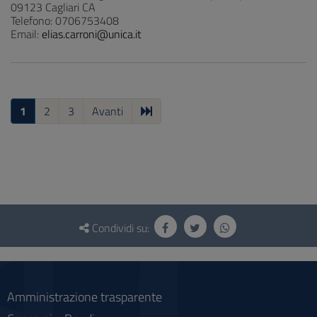
09123 Cagliari CA
Telefono: 0706753408
Email:
elias.carroni@unica.it
1
2
3
Avanti
Questionario
e
Condividi su:
social
Amministrazione trasparente